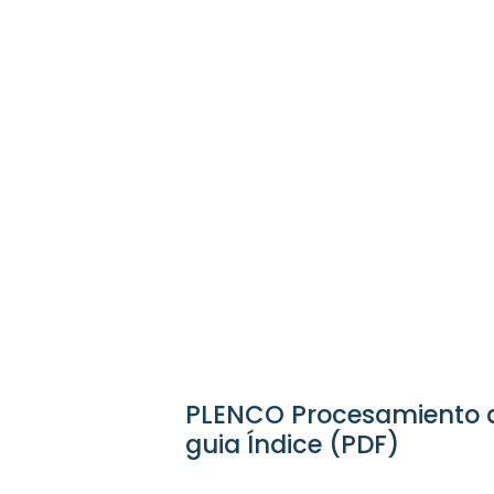
o y
cnica
o en el moldeo
PLENCO Procesamiento d
guia Índice (PDF)