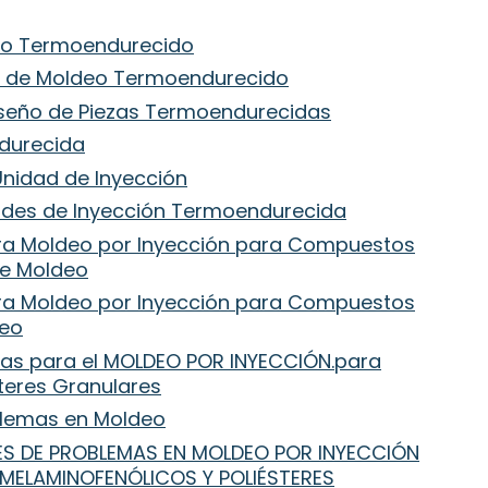
eo Termoendurecido
s de Moldeo Termoendurecido
iseño de Piezas Termoendurecidas
durecida
Unidad de Inyección
ldes de Inyección Termoendurecida
ra Moldeo por Inyección para Compuestos
de Moldeo
ra Moldeo por Inyección para Compuestos
deo
mas para el MOLDEO POR INYECCIÓN.para
teres Granulares
oblemas en Moldeo
NES DE PROBLEMAS EN MOLDEO POR INYECCIÓN
MELAMINOFENÓLICOS Y POLIÉSTERES