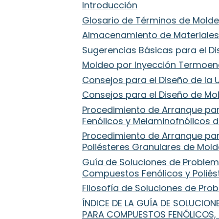
Introducción
Glosario de Términos de Mold
uía de
Almacenamiento de Materiale
Sugerencias Básicas para el D
s,
Moldeo por Inyección Termoen
Consejos para el Diseño de la 
enco a
Consejos para el Diseño de Mo
Procedimiento de Arranque pa
Fenólicos y Melaminofnólicos 
s compartir
Procedimiento de Arranque pa
Poliésteres Granulares de Mol
 que pueda
Guía de Soluciones de Proble
Compuestos Fenólicos y Poliés
Filosofía de Soluciones de Pr
e a todas
ÍNDICE DE LA GUÍA DE SOLUCIO
PARA COMPUESTOS FENÓLICOS, 