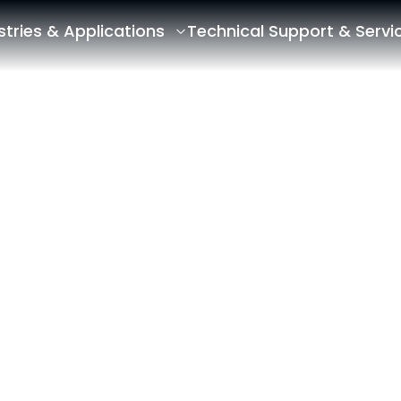
stries & Applications
Technical Support & Servi
 de